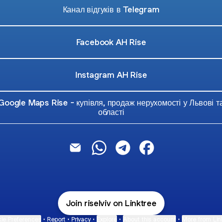
Канал відгуків в Telegram
Facebook AH Rise
Instagram AH Rise
Google Maps Rise - купівля, продаж нерухомості у Львові т
області
Професіонали Нерухомості Email
Професіонали Нерухомості Wha
Професіонали Нерухомост
Професіонали Неру
Join riselviv on Linktree
ie Preferences
•
Report
•
Privacy
•
Explore
•
About this account
•
More from Lin