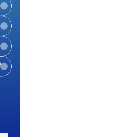
а
tsApp
і Telegram
хомості Facebook
View on mobile
ktree