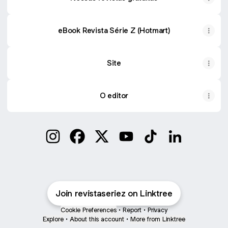
eBook Revista Série Z (Hotmart)
Site
O editor
Revista Série Z Instagram
Revista Série Z Facebook
Revista Série Z X
Revista Série Z YouTube
Revista Série Z Tik
Revista Série
Join revistaseriez on Linktree
Cookie Preferences
•
Report
•
Privacy
Explore
•
About this account
•
More from Linktree