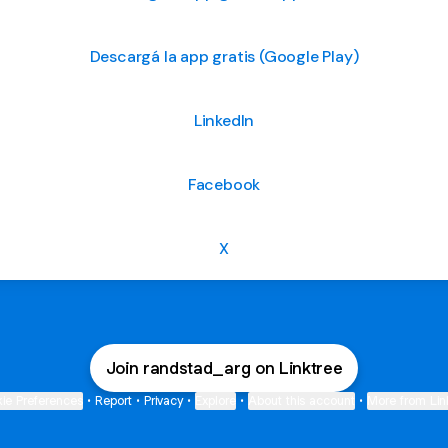
Descargá la app gratis (Google Play)
LinkedIn
Facebook
X
Join randstad_arg on Linktree
ie Preferences
•
Report
•
Privacy
•
Explore
•
About this account
•
More from Lin