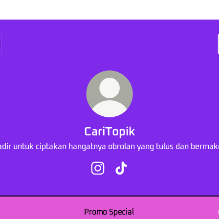
CariTopik
dir untuk ciptakan hangatnya obrolan yang tulus dan berma
CariTopik Instagram
CariTopik TikTok
Promo Special