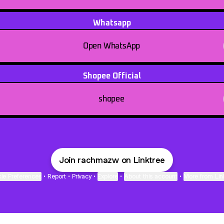
Whatsapp
Open WhatsApp
Shopee Official
shopee
Join rachmazw on Linktree
ie Preferences
•
Report
•
Privacy
•
Explore
•
About this account
•
More from Lin