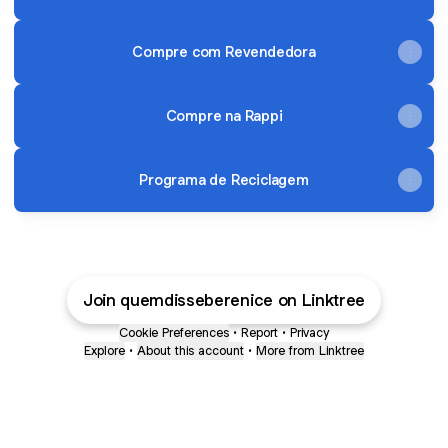
Compre com Revendedora
Compre na Rappi
Programa de Reciclagem
Join quemdisseberenice on Linktree
Cookie Preferences
•
Report
•
Privacy
Explore
•
About this account
•
More from Linktree