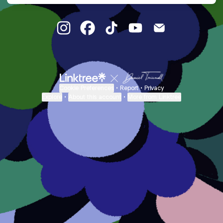
@pa.trenggalek Instagram
@pa.trenggalek Facebook
@pa.trenggalek TikTok
@pa.trenggalek YouTu
@pa.trenggalek 
Cookie Preferences
•
Report
•
Privacy
Explore
•
About this account
•
More from Linktree