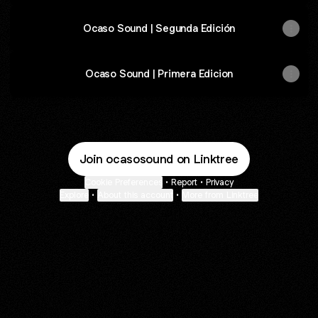
Ocaso Sound | Segunda Edición
Ocaso Sound | Primera Edicion
Join ocasosound on Linktree
Cookie Preferences
•
Report
•
Privacy
Explore
•
About this account
•
More from Linktree