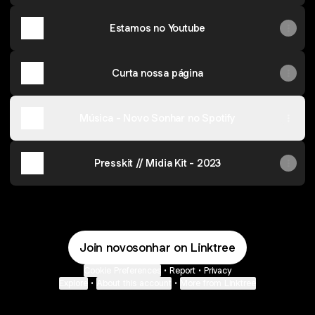
Estamos no Youtube
Curta nossa página
Música - Novo Sonhar no Spotify
Presskit // Midia Kit - 2023
Join novosonhar on Linktree
Cookie Preferences
•
Report
•
Privacy
Explore
•
About this account
•
More from Linktree