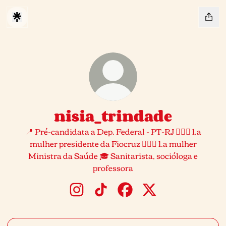
nisia_trindade
📍 Pré-candidata a Dep. Federal - PT-RJ 🙋🏻‍♀️ 1.a
mulher presidente da Fiocruz 🙋🏻‍♀️ 1.a mulher
Ministra da Saúde 🎓 Sanitarista, socióloga e
professora
nisia_trindade Instagram
nisia_trindade TikTok
nisia_trindade Facebook
nisia_trindade X