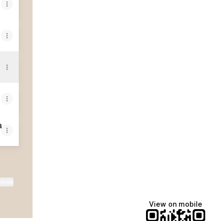
a
ktree
View on mobile