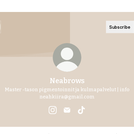
Subscribe
Neabrows
Master -tason pigmentoinnit ja kulmapalvelut | info
neahkiira@gmail.com
Neabrows Instagram
Neabrows Email
Neabrows TikTok