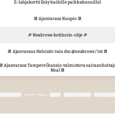
E-lahjakortti (käy kaikille paikkakunnille)
📆 Ajanvaraus Kuopio 📆
🔎 Neabrows kotihoito-ohje 🔎
📆 Ajanvaraus Helsinki vain dm @neabrows / txt 📆
📆 Ajanvaraus Tampere (kansio: valmistuva sairaanhoitaj
Nea) 📆
ie Preferences
•
Report
•
Privacy
•
Explore
•
About this account
•
More from Lin