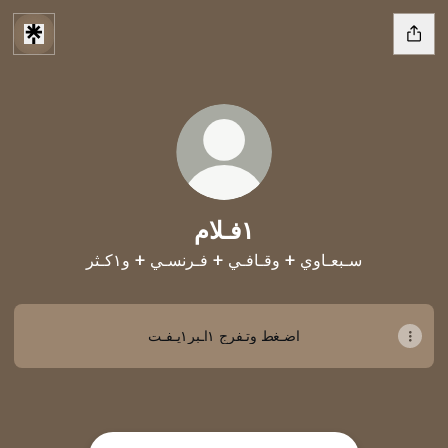
١فـلام
سـبعـاوي + وقـافـي + فـرنسـي + و١كـثر
اضـغط وتـفرج ١اـبر١يـفـت