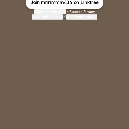
Join mririmmm434 on Linktree
Cookie Preferences
•
Report
•
Privacy
About this account
•
More from Linktree