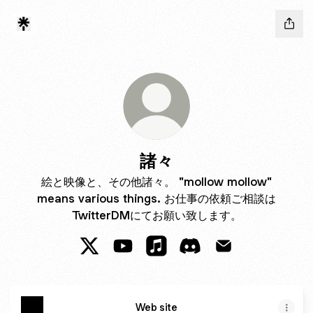
諸々
絵と映像と、その他諸々。 "mollow mollow"
means various things. お仕事の依頼ご相談は
TwitterDMにてお願い致します。
諸々 X
諸々 YouTube
諸々 Apple Music
諸々 Discord
諸々 Email
Web site