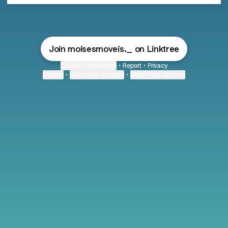
Join moisesmoveis._ on Linktree
Cookie Preferences
•
Report
•
Privacy
Explore
•
About this account
•
More from Linktree