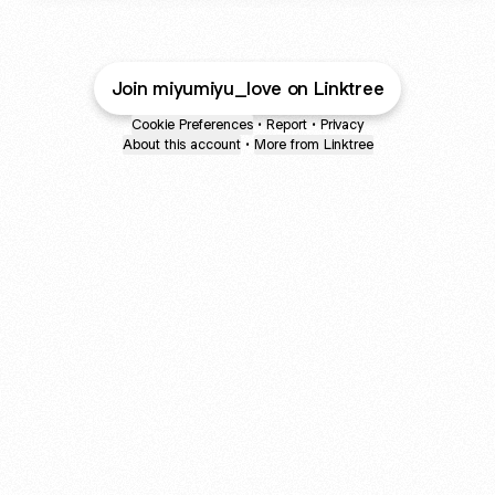
Join miyumiyu_love on Linktree
Cookie Preferences
•
Report
•
Privacy
About this account
•
More from Linktree