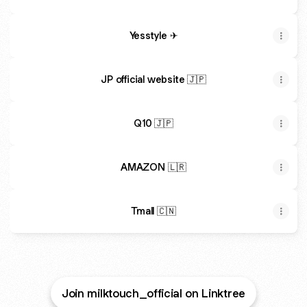
Yesstyle ✈
JP official website 🇯🇵
Q10 🇯🇵
AMAZON 🇱🇷
Tmall 🇨🇳
Join milktouch_official on Linktree