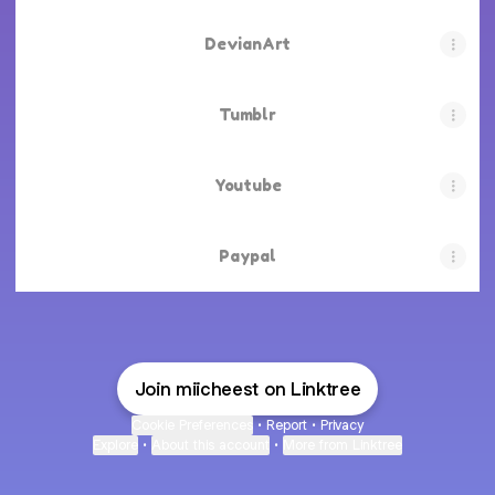
DevianArt
Tumblr
Youtube
Paypal
Join miicheest on Linktree
Cookie Preferences
•
Report
•
Privacy
Explore
•
About this account
•
More from Linktree