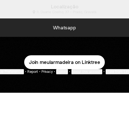
Localização
R. Duarte Coelho, 37 - Prado, Gravatá
Whatsapp
Join meularmadeira on Linktree
ie Preferences
•
Report
•
Privacy
•
Explore
•
About this account
•
More from Lin