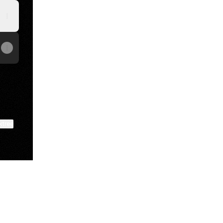
ktree
View on mobile