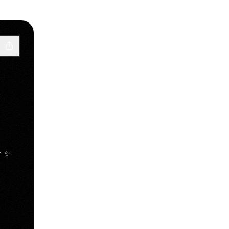
r ✨
gram