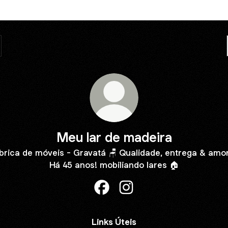
Meu lar de madeira
brica de móveis - Gravatá 🪑 Qualidade, entrega & amo
Há 45 anos! mobiliando lares 🏠
Meu lar de madeira Facebook
Meu lar de madeira Insta
Links Úteis