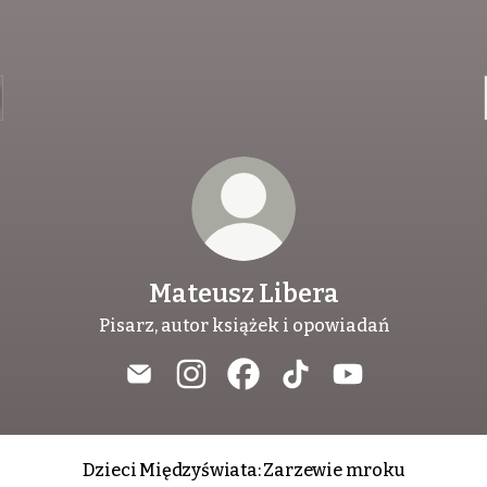
Mateusz Libera
Pisarz, autor książek i opowiadań
Mateusz Libera Email
Mateusz Libera Instagram
Mateusz Libera Facebook
Mateusz Libera TikTo
Mateusz Libera
Dzieci Międzyświata: Zarzewie mroku