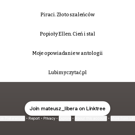
Piraci. Złoto szaleńców
Popioły Ellen. Cień i stal
Moje opowiadanie w antologii
Lubimyczytać.pl
Join mateusz_libera on Linktree
ie Preferences
•
Report
•
Privacy
•
Explore
•
About this account
•
More from Lin