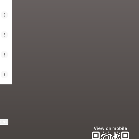
ktree
View on mobile