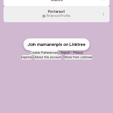
videos
Pinterest
Pinterest
·
Profile
Join mamanenpls on Linktree
Cookie Preferences
•
Report
•
Privacy
Explore
•
About this account
•
More from Linktree