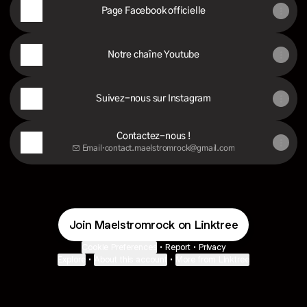
Page Facebook officielle
Notre chaîne Youtube
Suivez-nous sur Instagram
Contactez-nous !
Email
·
contact.maelstromrock@gmail.com
Join Maelstromrock on Linktree
Cookie Preferences
•
Report
•
Privacy
Explore
•
About this account
•
More from Linktree