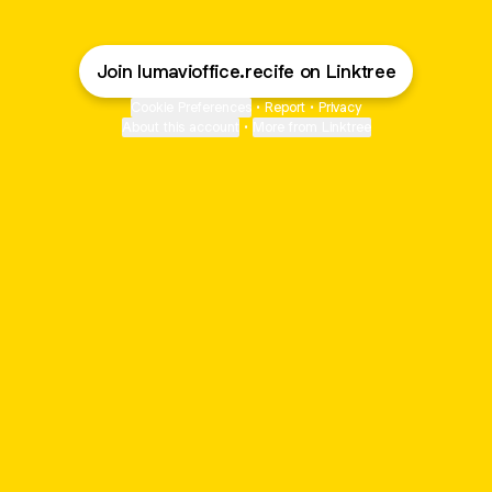
Join lumavioffice.recife on Linktree
Cookie Preferences
•
Report
•
Privacy
About this account
•
More from Linktree