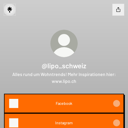
@lipo_schweiz
Alles rund um Wohntrends! Mehr Inspirationen hier:
www.lipo.ch
Facebook
Instagram