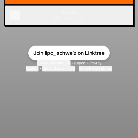
Pinterest
Pinterest
·
Profile
Join lipo_schweiz on Linktree
Cookie Preferences
•
Report
•
Privacy
Explore
•
About this account
•
More from Linktree