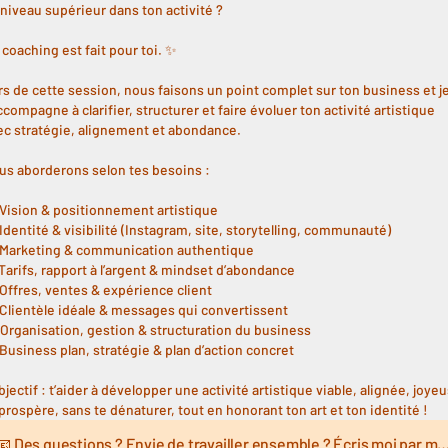
 niveau supérieur dans ton activité ?
 coaching est fait pour toi. ✨
rs de cette session, nous faisons un point complet sur ton business et j
ccompagne à clarifier, structurer et faire évoluer ton activité artistique
ec stratégie, alignement et abondance.
us aborderons selon tes besoins :
 Vision & positionnement artistique
 Identité & visibilité (Instagram, site, storytelling, communauté)
 Marketing & communication authentique
 Tarifs, rapport à l’argent & mindset d’abondance
️ Offres, ventes & expérience client
 Clientèle idéale & messages qui convertissent
️ Organisation, gestion & structuration du business
 Business plan, stratégie & plan d’action concret
bjectif : t’aider à développer une activité artistique viable, alignée, joye
 prospère, sans te dénaturer, tout en honorant ton art et ton identité !
📧 Des questions ? Envie de travailler ensemble ? Écris moi par mai