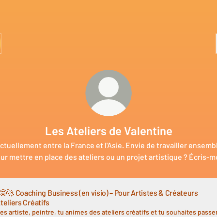
Les Ateliers de Valentine
ctuellement entre la France et l'Asie. Envie de travailler ensemb
ur mettre en place des ateliers ou un projet artistique ? Écris-mo
 Coaching Business (en visio) – Pour Artistes & Créateurs
Ateliers Créatifs
es artiste, peintre, tu animes des ateliers créatifs et tu souhaites passe