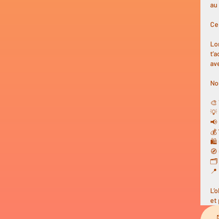
au
Ce
Lo
t’a
av
No
🎨
💡
📢
💰
🛍
🧭
🗂
📍
L’o
et