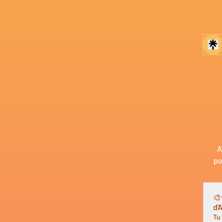
A
po
🎨🤩🚀
d'
Tu 