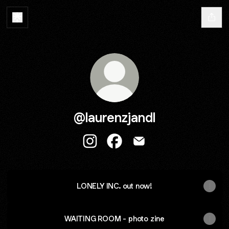
@laurenzjandl
@laurenzjandl Instagram
@laurenzjandl Facebook
@laurenzjandl Email
LONELY INC. out now!
WAITING ROOM - photo zine