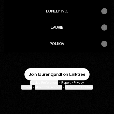
LONELY INC.
LAURIE
POLKOV
Join laurenzjandl on Linktree
Cookie Preferences
•
Report
•
Privacy
Explore
•
About this account
•
More from Linktree