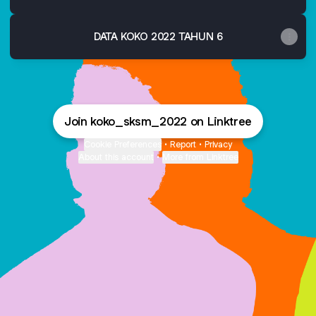
DATA KOKO 2022 TAHUN 6
Join koko_sksm_2022 on Linktree
Cookie Preferences
•
Report
•
Privacy
About this account
•
More from Linktree