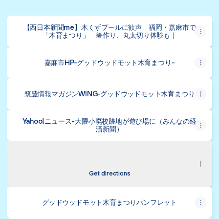
【西日本新聞me】木くずプールに歓声 福岡・嘉麻市で
「木育まつり」 箸作り、丸太切り体験も｜
嘉麻市HP-グッドウッドモット木育まつり-
筑豊情報マガジンWING-グッドウッドモット木育まつり
Yahoo!ニュース-大隈小廃校跡地が遊び場に（みんなの経
済新聞）
【グッドウッドモット木育まつり】＠大隈小学校跡地
【グッドウッドモット木育まつり】＠大隈小学校跡地
724番地 Ōkumamachi, Kama
Get directions
グッドウッドモット木育まつりパンフレット