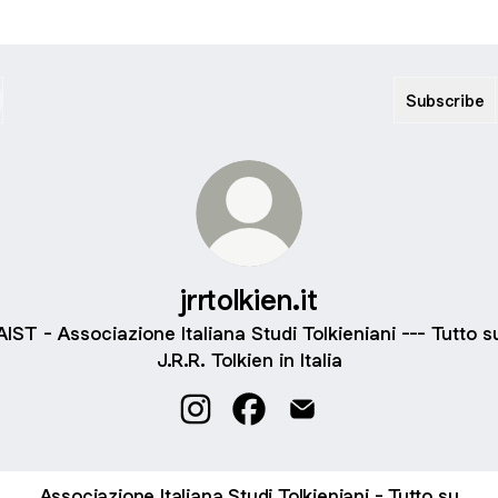
Subscribe
jrrtolkien.it
AIST - Associazione Italiana Studi Tolkieniani --- Tutto s
J.R.R. Tolkien in Italia
jrrtolkien.it Instagram
jrrtolkien.it Facebook
jrrtolkien.it Email
Associazione Italiana Studi Tolkieniani - Tutto su