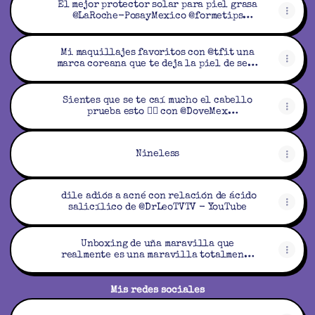
El mejor protector solar para piel grasa
@LaRoche-PosayMexico @formetips
#protectorsolar - YouTube
Mi maquillajes favoritos con @tfit una
marca coreana que te deja la piel de seda
🩷 - YouTube
Sientes que se te caí mucho el cabello
prueba esto 👌🏼 con @DoveMex
#cuidadocabello #cabello - YouTube
Nineless
￼ dile adiós a acné con relación de ácido
salicílico de @DrLeoTVTV - YouTube
Unboxing de uña maravilla que
realmente es una maravilla totalmente
✨🩷#uñas #uñasprincipiantes - YouTube
Mis redes sociales