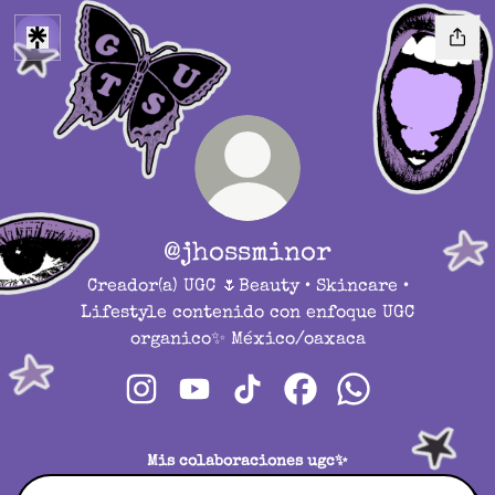
@jhossminor
Creador(a) UGC 🌷Beauty • Skincare •
Lifestyle contenido con enfoque UGC
organico✨ México/oaxaca
@jhossminor Instagram
@jhossminor YouTube
@jhossminor TikTok
@jhossminor Faceboo
@jhossminor Wh
Mis colaboraciones ugc✨