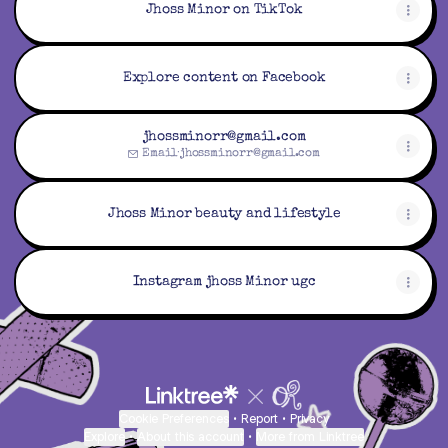
Jhoss Minor on TikTok
Explore content on Facebook
jhossminorr@gmail.com
Email
·
jhossminorr@gmail.com
Jhoss Minor beauty and lifestyle
Instagram jhoss Minor ugc
Cookie Preferences
•
Report
•
Privacy
Explore
•
About this account
•
More from Linktree