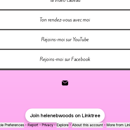
Ton rendez-vous avec moi
Rejoins-moi sur YouTube
Rejoins-moi sur Facebook
@helenebwoods Email
Join helenebwoods on Linktree
ie Preferences
•
Report
•
Privacy
•
Explore
•
About this account
•
More from Lin