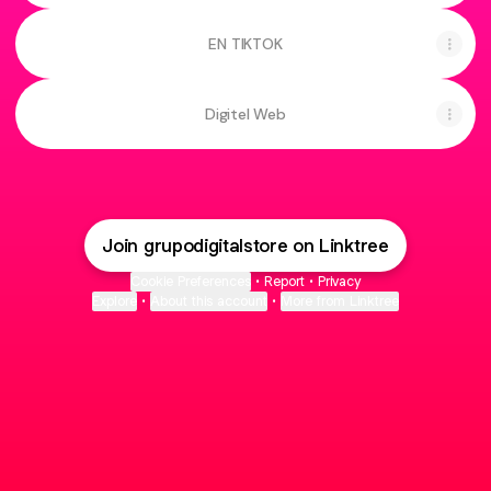
EN TIKTOK
Digitel Web
Join grupodigitalstore on Linktree
Cookie Preferences
•
Report
•
Privacy
Explore
•
About this account
•
More from Linktree