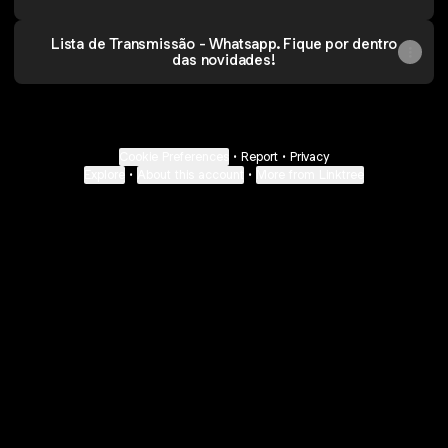
Lista de Transmissão - Whatsapp. Fique por dentro
das novidades!
Cookie Preferences
•
Report
•
Privacy
Explore
•
About this account
•
More from Linktree