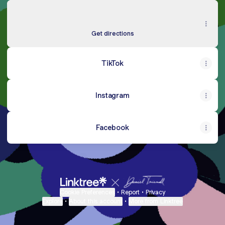
Google Maps
Google Maps
Jl. Darmokali No.2, RW.6, Keputran, Kec. Tegalsari, Surabaya,
Jawa Timur 60211, Indonesia
Get directions
TikTok
Instagram
Facebook
Cookie Preferences
•
Report
•
Privacy
Explore
•
About this account
•
More from Linktree