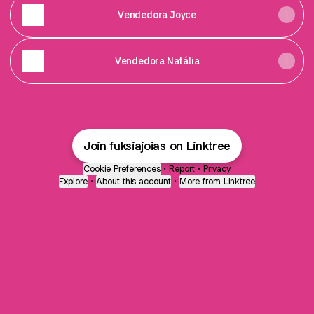
Vendedora Joyce
Vendedora Natália
Join fuksiajoias on Linktree
Cookie Preferences
•
Report
•
Privacy
Explore
•
About this account
•
More from Linktree