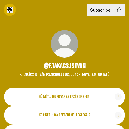
Subscribe
@f.takacs.istvan
F. Takács István pszichológus, coach, egyetemi oktató
HÚSVÉT: JOGUNK VAN AZ ÉRZÉSEINKHEZ!
KOR-KÉP: HOGY ÖREGEDJ MÉLTÓSÁGGAL?