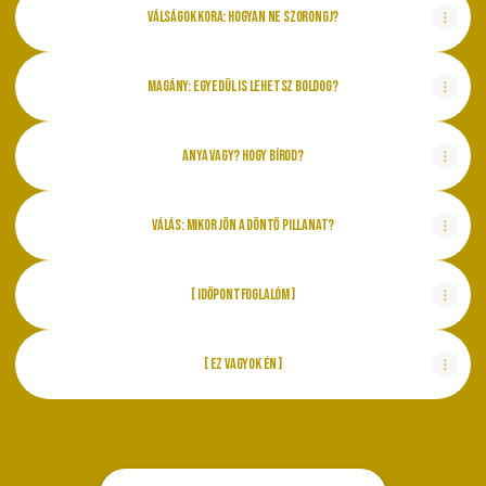
VÁLSÁGOK KORA: HOGYAN NE SZORONGJ?
MAGÁNY: EGYEDÜL IS LEHETSZ BOLDOG?
ANYA VAGY? HOGY BÍROD?
VÁLÁS: MIKOR JÖN A DÖNTŐ PILLANAT?
[ IDŐPONTFOGLALÓM ]
[ EZ VAGYOK ÉN ]