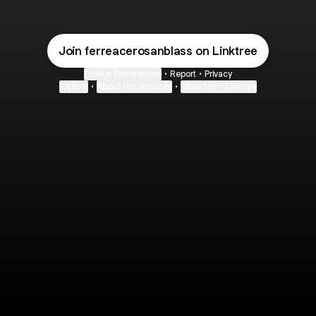
Join ferreacerosanblass on Linktree
Cookie Preferences
•
Report
•
Privacy
Explore
•
About this account
•
More from Linktree