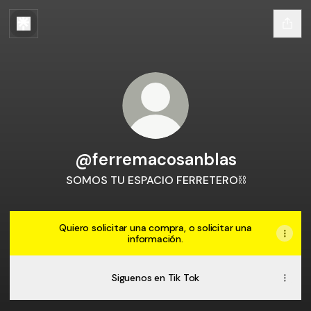
@ferremacosanblas
SOMOS TU ESPACIO FERRETERO⛓️
Quiero solicitar una compra, o solicitar una
información.
Siguenos en Tik Tok