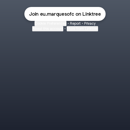
Join eu.marquesofc on Linktree
Cookie Preferences
•
Report
•
Privacy
About this account
•
More from Linktree