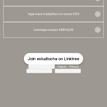
Veja mais trabalhos no nosso SITE
Conheça nossos SERVIÇOS
Join estudiocha on Linktree
Cookie Preferences
•
Report
•
Privacy
About this account
•
More from Linktree