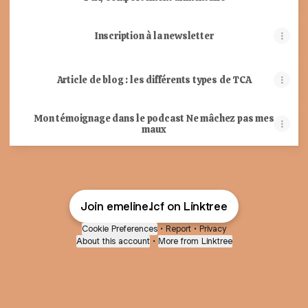
Inscription à la newsletter
Article de blog : les différents types de TCA
Mon témoignage dans le podcast Ne mâchez pas mes
maux
Join emeline.lcf on Linktree
Cookie Preferences
•
Report
•
Privacy
About this account
•
More from Linktree