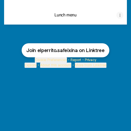
Lunch menu
Join elperrito.safeixina on Linktree
Cookie Preferences
•
Report
•
Privacy
Explore
•
About this account
•
More from Linktree