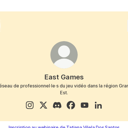
East Games
éseau de professionnel·le·s du jeu vidéo dans la région Gra
Est.
East Games Instagram
East Games X
East Games Discord
East Games Facebook
East Games YouTub
East Games L
Inscription au webinaire de Tatiana Vilela Dos Santos