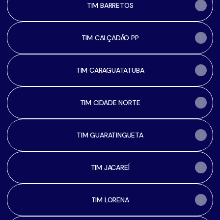
TIM BARRETOS
TIM CALÇADÃO PP
TIM CARAGUATATUBA
TIM CIDADE NORTE
TIM GUARATINGUETA
TIM JACAREÍ
TIM LORENA