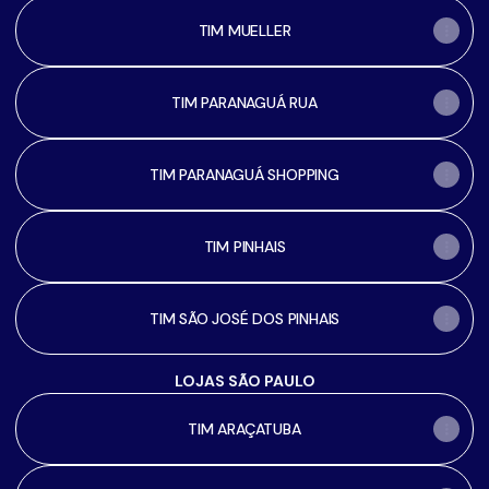
TIM MUELLER
TIM PARANAGUÁ RUA
TIM PARANAGUÁ SHOPPING
TIM PINHAIS
TIM SÃO JOSÉ DOS PINHAIS
LOJAS SÃO PAULO
TIM ARAÇATUBA