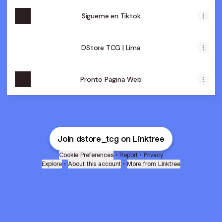
Sigueme en Tiktok
DStore TCG | Lima
Pronto Pagina Web
Join dstore_tcg on Linktree
Cookie Preferences
•
Report
•
Privacy
Explore
•
About this account
•
More from Linktree