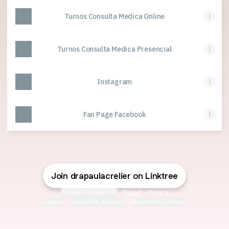
Turnos Consulta Medica Online
Turnos Consulta Medica Presencial
Instagram
Fan Page Facebook
Join drapaulacrelier on Linktree
Cookie Preferences
•
Report
•
Privacy
Explore
•
About this account
•
More from Linktree