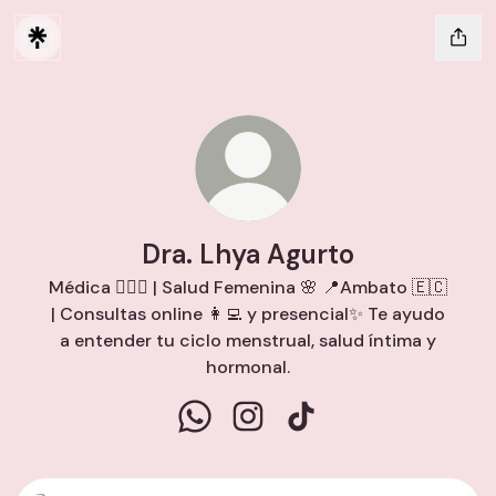
Dra. Lhya Agurto
Médica 👩🏻‍⚕️ | Salud Femenina 🌸 📍Ambato 🇪🇨
| Consultas online 👩‍💻 y presencial✨ Te ayudo
a entender tu ciclo menstrual, salud íntima y
hormonal.
Dra. Lhya Agurto WhatsApp
Dra. Lhya Agurto Instagram
Dra. Lhya Agurto TikTo
WhatsApp