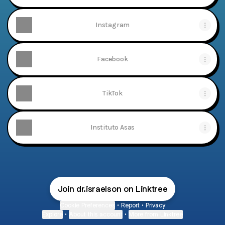
Instagram
Facebook
TikTok
Instituto Asas
Join dr.israelson on Linktree
Cookie Preferences
•
Report
•
Privacy
Explore
•
About this account
•
More from Linktree