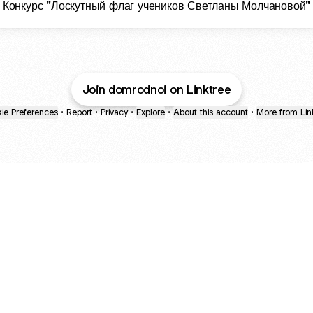
Конкурс "Лоскутный флаг учеников Светланы Молчановой"
Join domrodnoi on Linktree
ie Preferences
•
Report
•
Privacy
•
Explore
•
About this account
•
More from Lin
next
bout