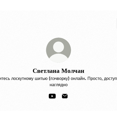
Светлана Молчан
итесь лоскутному шитью (пэчворку) онлайн. Просто, доступ
наглядно
Светлана Молчан YouTube
Светлана Молчан Email