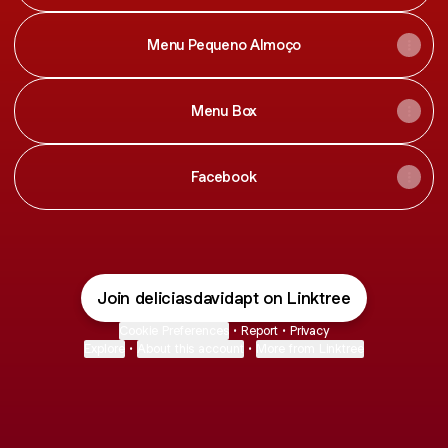
Menu Pequeno Almoço
Menu Box
Facebook
Join deliciasdavidapt on Linktree
Cookie Preferences
•
Report
•
Privacy
Explore
•
About this account
•
More from Linktree