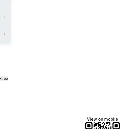
ktree
View on mobile