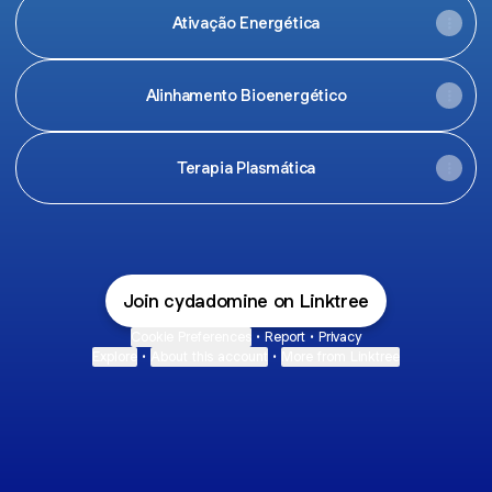
Ativação Energética
Alinhamento Bioenergético
Terapia Plasmática
Join cydadomine on Linktree
Cookie Preferences
•
Report
•
Privacy
Explore
•
About this account
•
More from Linktree