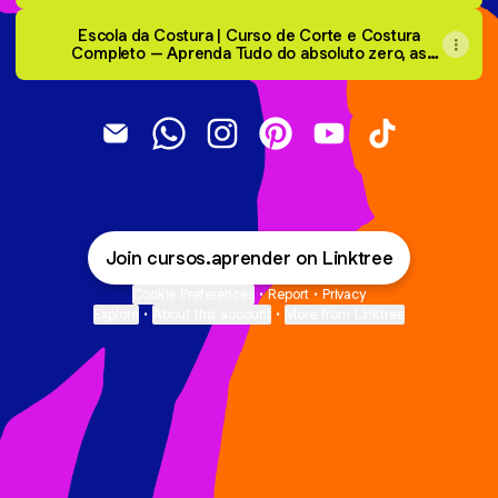
Escola da Costura | Curso de Corte e Costura
Completo – Aprenda Tudo do absoluto zero, as
Técnicas Mais Atuais de Corte e Costura
@cursos.aprender Email
@cursos.aprender WhatsApp
@cursos.aprender Instagram
@cursos.aprender Pintere
@cursos.aprender 
@cursos.apre
Join cursos.aprender on Linktree
Cookie Preferences
•
Report
•
Privacy
Explore
•
About this account
•
More from Linktree